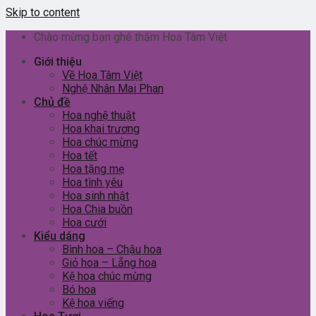
Skip to content
Chào mừng bạn ghé thăm Hoa Tâm Việt
Giới thiệu
Về Hoa Tâm Việt
Nghệ Nhân Mai Phan
Chủ đề
Hoa nghệ thuật
Hoa khai trương
Hoa chúc mừng
Hoa tết
Hoa tặng mẹ
Hoa tình yêu
Hoa sinh nhật
Hoa Chia buồn
Hoa cưới
Kiểu dáng
Bình hoa – Chậu hoa
Giỏ hoa – Lẵng hoa
Kệ hoa chúc mừng
Bó hoa
Kệ hoa viếng