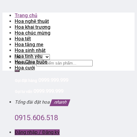
Trang chủ
Hoa nghệ thuật
Hoa khai trương
Hoa chúc mừng
Hoa tết
Hoa tặng mẹ
Hoa sinh nhật
Hoa tình yêu
Hoa Chia buồn
Tìm kiếm:
Hoa cưới
0999.999.999
Gọi đặt hàng
0999.999.999
Gọi tư vấn
Tổng đài đặt hoa
nhanh
0915.606.518
Đăng nhập / Đăng ký