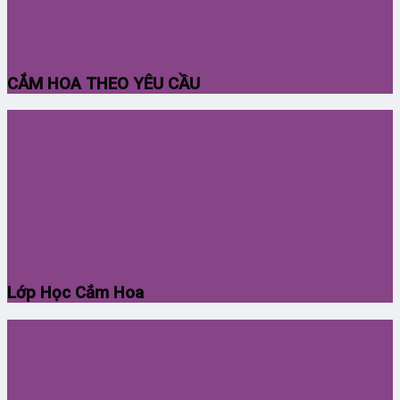
CẮM HOA THEO YÊU CẦU
Lớp Học Cắm Hoa