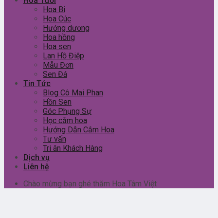
Hoa Tươi
Hoa Bi
Hoa Cúc
Hướng dương
Hoa hồng
Hoa sen
Lan Hồ Điệp
Mẫu Đơn
Sen Đá
Tin Tức
Blog Cô Mai Phan
Hồn Sen
Góc Phụng Sự
Học cắm hoa
Hướng Dẫn Cắm Hoa
Tư vấn
Tri ân Khách Hàng
Dịch vụ
Liên hệ
Chào mừng bạn ghé thăm Hoa Tâm Việt