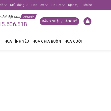
 đề
Kiểu dáng
Hoa Tươi
Tin Tức
Dịch vụ
Liên hệ
 đài đặt hoa
nhanh
ĐĂNG NHẬP / ĐĂNG KÝ
15.606.518
9
T
HOA TÌNH YÊU
HOA CHIA BUỒN
HOA CƯỚI