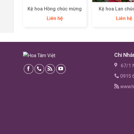
ừng
Kệ hoa Hồng chúc mừng
Kệ hoa Lan ch
(KH08)
(KH20)
Liên hệ
Liên hệ
Chi Nhá
67/1 N
0915 
www.h