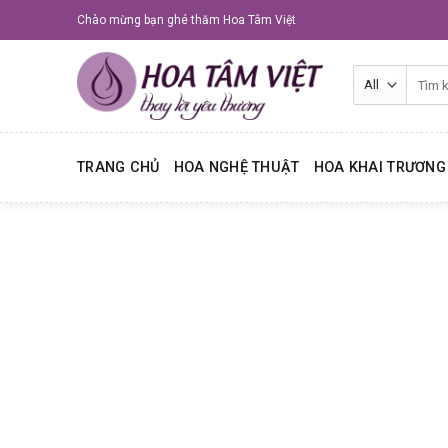
Skip
Chào mừng bạn ghé thăm Hoa Tâm Việt
to
content
Tìm
kiếm:
TRANG CHỦ
HOA NGHỆ THUẬT
HOA KHAI TRƯƠNG