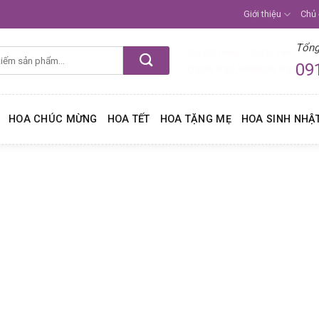
Giới thiệu
Chủ
Tổng
Gọi đặt hàng
Gọi tư vấn
09
0999.999.999
0999.999.99
HOA CHÚC MỪNG
HOA TẾT
HOA TẶNG MẸ
HOA SINH NHẬ