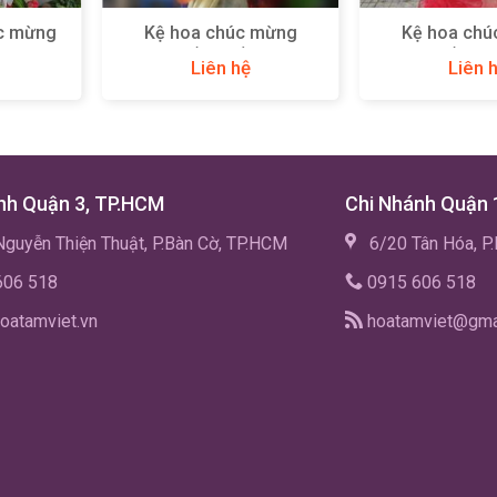
úc mừng
Kệ hoa chúc mừng
Kệ hoa chú
(KH13)
(KH46
Liên hệ
Liên 
nh Quận 3, TP.HCM
Chi Nhánh Quận 
guyễn Thiện Thuật, P.Bàn Cờ, TP.HCM
6/20 Tân Hóa, P
606 518
0915 606 518
oatamviet.vn
hoatamviet@gma