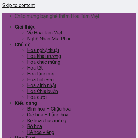
Skip to content
Chào mừng bạn ghé thăm Hoa Tâm Việt
Giới thiệu
Về Hoa Tâm Việt
Nghệ Nhân Mai Phan
Chủ đề
Hoa nghệ thuật
Hoa khai trương
Hoa chúc mừng
Hoa tết
Hoa tặng mẹ
Hoa tình yêu
Hoa sinh nhật
Hoa Chia buồn
Hoa cưới
Kiểu dáng
Bình hoa – Chậu hoa
Giỏ hoa – Lẵng hoa
Kệ hoa chúc mừng
Bó hoa
Kệ hoa viếng