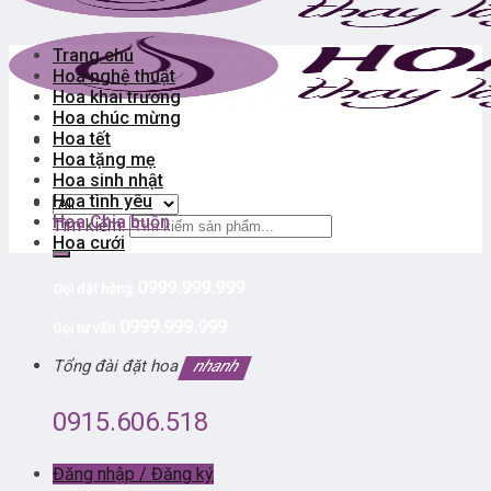
Trang chủ
Hoa nghệ thuật
Hoa khai trương
Hoa chúc mừng
Hoa tết
Hoa tặng mẹ
Hoa sinh nhật
Hoa tình yêu
Hoa Chia buồn
Tìm kiếm:
Hoa cưới
0999.999.999
Gọi đặt hàng
0999.999.999
Gọi tư vấn
Tổng đài đặt hoa
nhanh
0915.606.518
Đăng nhập / Đăng ký