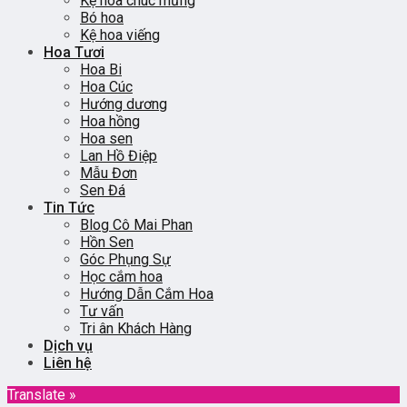
Kệ hoa chúc mừng
Bó hoa
Kệ hoa viếng
Hoa Tươi
Hoa Bi
Hoa Cúc
Hướng dương
Hoa hồng
Hoa sen
Lan Hồ Điệp
Mẫu Đơn
Sen Đá
Tin Tức
Blog Cô Mai Phan
Hồn Sen
Góc Phụng Sự
Học cắm hoa
Hướng Dẫn Cắm Hoa
Tư vấn
Tri ân Khách Hàng
Dịch vụ
Liên hệ
Translate »