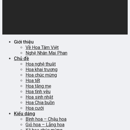
Giới thiệu
Về Hoa Tâm Việt
Nghệ Nhân Mai Phan
Chủ đề
Hoa nghệ thuật
Hoa khai trương
Hoa chúc mừng
Hoa tết
Hoa tặng mẹ
Hoa tình yêu
Hoa sinh nhật
Hoa Chia buồn
Hoa cưới
Kiểu dáng
Bình hoa – Chậu hoa
Giỏ hoa – Lẵng hoa