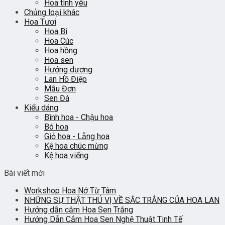
Hoa tình yêu
Chủng loại khác
Hoa Tươi
Hoa Bi
Hoa Cúc
Hoa hồng
Hoa sen
Hướng dương
Lan Hồ Điệp
Mẫu Đơn
Sen Đá
Kiểu dáng
Bình hoa - Chậu hoa
Bó hoa
Giỏ hoa - Lẵng hoa
Kệ hoa chúc mừng
Kệ hoa viếng
Bài viết mới
Workshop Hoa Nở Từ Tâm
NHỮNG SỰ THẬT THÚ VỊ VỀ SẮC TRẮNG CỦA HOA LAN
Hướng dẫn cắm Hoa Sen Trắng
Hướng Dẫn Cắm Hoa Sen Nghệ Thuật Tinh Tế