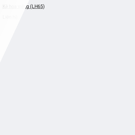
Kệ hoa viếng (LH65)
Liên hệ