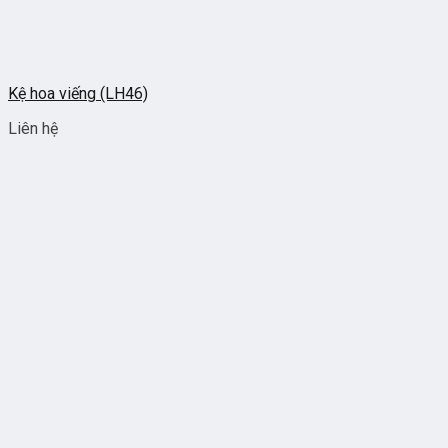
Kệ hoa viếng (LH46)
Liên hệ