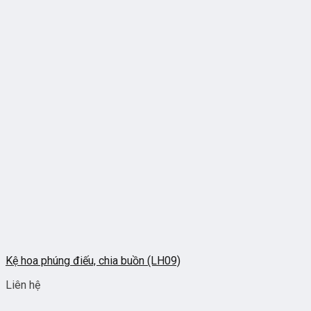
Kệ hoa phúng điếu, chia buồn (LH09)
Liên hệ