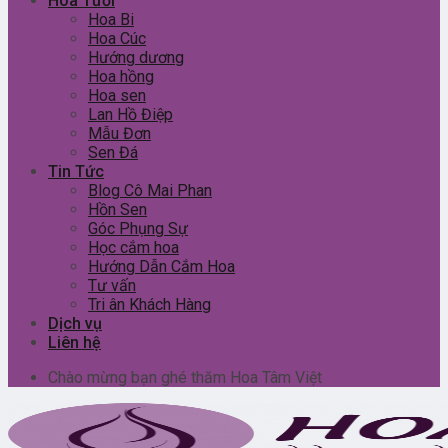
Hoa Tươi
Hoa Bi
Hoa Cúc
Hướng dương
Hoa hồng
Hoa sen
Lan Hồ Điệp
Mẫu Đơn
Sen Đá
Tin Tức
Blog Cô Mai Phan
Hồn Sen
Góc Phụng Sự
Học cắm hoa
Hướng Dẫn Cắm Hoa
Tư vấn
Tri ân Khách Hàng
Dịch vụ
Liên hệ
Chào mừng bạn ghé thăm Hoa Tâm Việt