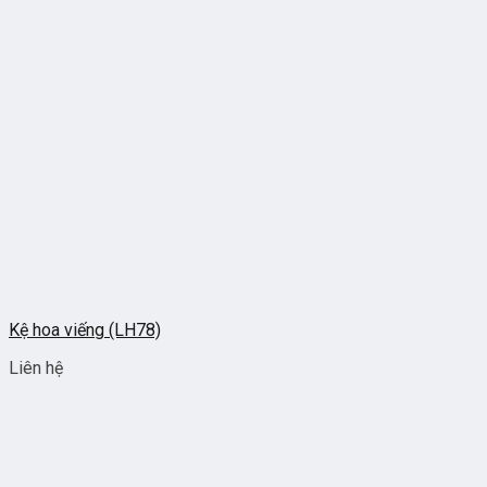
Kệ hoa viếng (LH78)
Liên hệ