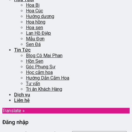
Hoa Bi
Hoa Cúc
Hướng dương
Hoa hồng
Hoa sen
Lan Hồ Điệp
Mẫu Đơn
Sen Đá
Tin Tức
Blog Cô Mai Phan
Hồn Sen
Góc Phụng Sự
Học cắm hoa
Hướng Dẫn Cắm Hoa
Tư vấn
Tri ân Khách Hàng
Dịch vụ
Liên hệ
Translate »
Đăng nhập