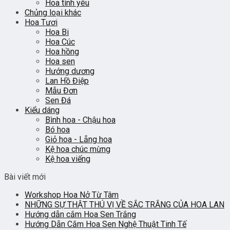
Hoa tình yêu
Chủng loại khác
Hoa Tươi
Hoa Bi
Hoa Cúc
Hoa hồng
Hoa sen
Hướng dương
Lan Hồ Điệp
Mẫu Đơn
Sen Đá
Kiểu dáng
Bình hoa - Chậu hoa
Bó hoa
Giỏ hoa - Lẵng hoa
Kệ hoa chúc mừng
Kệ hoa viếng
Bài viết mới
Workshop Hoa Nở Từ Tâm
NHỮNG SỰ THẬT THÚ VỊ VỀ SẮC TRẮNG CỦA HOA LAN
Hướng dẫn cắm Hoa Sen Trắng
Hướng Dẫn Cắm Hoa Sen Nghệ Thuật Tinh Tế