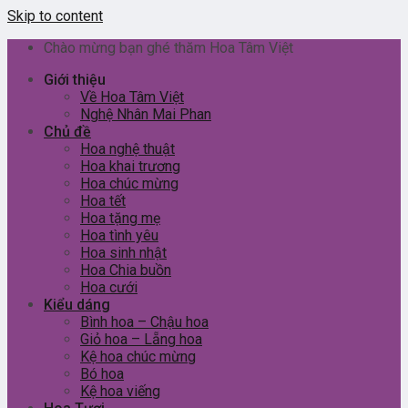
Skip to content
Chào mừng bạn ghé thăm Hoa Tâm Việt
Giới thiệu
Về Hoa Tâm Việt
Nghệ Nhân Mai Phan
Chủ đề
Hoa nghệ thuật
Hoa khai trương
Hoa chúc mừng
Hoa tết
Hoa tặng mẹ
Hoa tình yêu
Hoa sinh nhật
Hoa Chia buồn
Hoa cưới
Kiểu dáng
Bình hoa – Chậu hoa
Giỏ hoa – Lẵng hoa
Kệ hoa chúc mừng
Bó hoa
Kệ hoa viếng