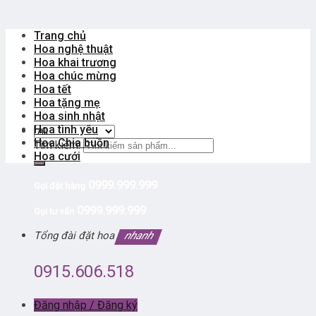
Trang chủ
Hoa nghệ thuật
Hoa khai trương
Hoa chúc mừng
Hoa tết
Hoa tặng mẹ
Hoa sinh nhật
Hoa tình yêu
Hoa Chia buồn
Tìm kiếm:
Hoa cưới
0999.999.999
Gọi đặt hàng
0999.999.999
Gọi tư vấn
Tổng đài đặt hoa
nhanh
0915.606.518
Đăng nhập / Đăng ký