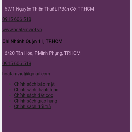
67/1 Nguyễn Thiện Thuật, P.Bàn Cờ, TP.HCM
0915 606 518
www.hoatamviet.vn
Chi Nhánh Quận 11, TP.HCM
6/20 Tân Hóa, P.Minh Phụng, TP.HCM
0915 606 518
hoatamviet@gmail.com
Chính sách bảo mật
Chính sách thanh toán
Chính sách đặt cọc
Chính sách giao hàng
Chính sách đổi trả