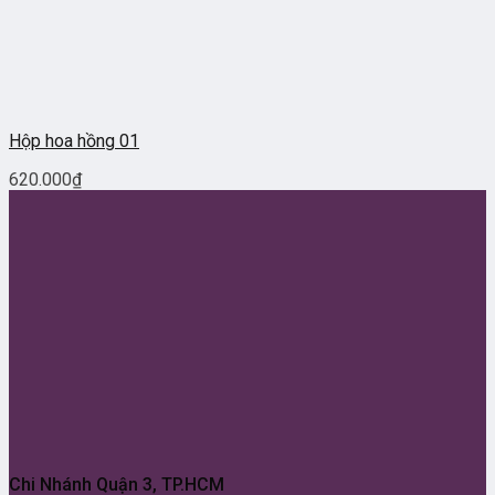
Hộp hoa hồng 01
620.000
₫
Chi Nhánh Quận 3, TP.HCM