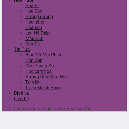
Hoa Tươi
Hoa Bi
Hoa Cúc
Hướng dương
Hoa hồng
Hoa sen
Lan Hồ Điệp
Mẫu Đơn
Sen Đá
Tin Tức
Blog Cô Mai Phan
Hồn Sen
Góc Phụng Sự
Học cắm hoa
Hướng Dẫn Cắm Hoa
Tư vấn
Tri ân Khách Hàng
Dịch vụ
Liên hệ
Chào mừng bạn ghé thăm Hoa Tâm Việt