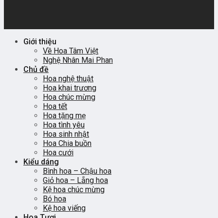
Giới thiệu
Về Hoa Tâm Việt
Nghệ Nhân Mai Phan
Chủ đề
Hoa nghệ thuật
Hoa khai trương
Hoa chúc mừng
Hoa tết
Hoa tặng mẹ
Hoa tình yêu
Hoa sinh nhật
Hoa Chia buồn
Hoa cưới
Kiểu dáng
Bình hoa – Chậu hoa
Giỏ hoa – Lẵng hoa
Kệ hoa chúc mừng
Bó hoa
Kệ hoa viếng
Hoa Tươi