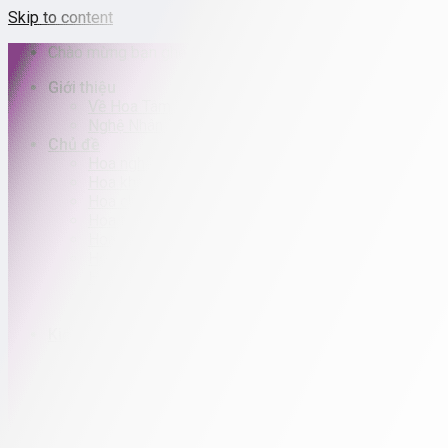
Skip to content
Chào mừng bạn ghé thăm Hoa Tâm Việt
Giới thiệu
Về Hoa Tâm Việt
Nghệ Nhân Mai Phan
Chủ đề
Hoa nghệ thuật
Hoa khai trương
Hoa chúc mừng
Hoa tết
Hoa tặng mẹ
Hoa tình yêu
Hoa sinh nhật
Hoa Chia buồn
Hoa cưới
Kiểu dáng
Bình hoa – Chậu hoa
Giỏ hoa – Lẵng hoa
Kệ hoa chúc mừng
Bó hoa
Kệ hoa viếng