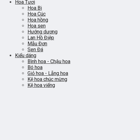
Hoa Tươi
Hoa Bi
Hoa Cúc
Hoa hồng
Hoa sen
Hướng dương
Lan Hồ Điệp
Mẫu Đơn
Sen Đá
Kiểu dáng
Bình hoa - Chậu hoa
Bó hoa
Giỏ hoa - Lẵng hoa
Kệ hoa chúc mừng
Kệ hoa viếng