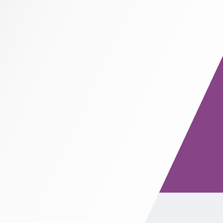
Hoa Tươi
Hoa Bi
Hoa Cúc
Hướng dương
Hoa hồng
Hoa sen
Lan Hồ Điệp
Mẫu Đơn
Sen Đá
Tin Tức
Blog Cô Mai Phan
Hồn Sen
Góc Phụng Sự
Học cắm hoa
Hướng Dẫn Cắm Hoa
Tư vấn
Tri ân Khách Hàng
Dịch vụ
Liên hệ
Chào mừng bạn ghé thăm Hoa Tâm Việt