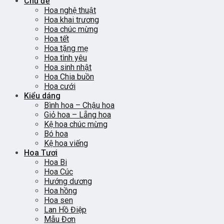
Chủ đề
Hoa nghệ thuật
Hoa khai trương
Hoa chúc mừng
Hoa tết
Hoa tặng mẹ
Hoa tình yêu
Hoa sinh nhật
Hoa Chia buồn
Hoa cưới
Kiểu dáng
Bình hoa – Chậu hoa
Giỏ hoa – Lẵng hoa
Kệ hoa chúc mừng
Bó hoa
Kệ hoa viếng
Hoa Tươi
Hoa Bi
Hoa Cúc
Hướng dương
Hoa hồng
Hoa sen
Lan Hồ Điệp
Mẫu Đơn