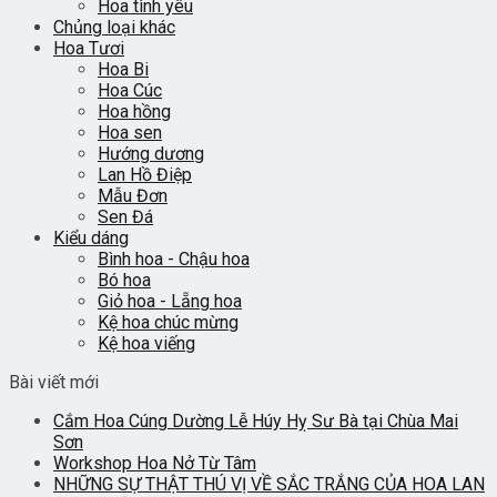
Hoa tình yêu
Chủng loại khác
Hoa Tươi
Hoa Bi
Hoa Cúc
Hoa hồng
Hoa sen
Hướng dương
Lan Hồ Điệp
Mẫu Đơn
Sen Đá
Kiểu dáng
Bình hoa - Chậu hoa
Bó hoa
Giỏ hoa - Lẵng hoa
Kệ hoa chúc mừng
Kệ hoa viếng
Bài viết mới
Cắm Hoa Cúng Dường Lễ Húy Hỵ Sư Bà tại Chùa Mai
Sơn
Workshop Hoa Nở Từ Tâm
NHỮNG SỰ THẬT THÚ VỊ VỀ SẮC TRẮNG CỦA HOA LAN