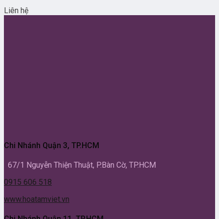
Liên hệ
Chi Nhánh Quận 3, TP.HCM
67/1 Nguyễn Thiện Thuật, P.Bàn Cờ, TP.HCM
0915 606 518
www.hoatamviet.vn
Chi Nhánh Quận 11, TP.HCM