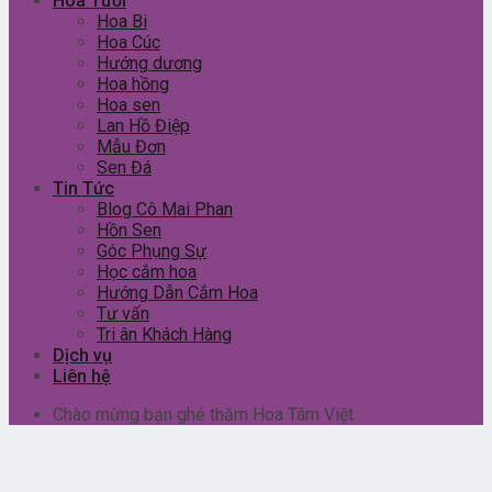
Hoa Tươi
Hoa Bi
Hoa Cúc
Hướng dương
Hoa hồng
Hoa sen
Lan Hồ Điệp
Mẫu Đơn
Sen Đá
Tin Tức
Blog Cô Mai Phan
Hồn Sen
Góc Phụng Sự
Học cắm hoa
Hướng Dẫn Cắm Hoa
Tư vấn
Tri ân Khách Hàng
Dịch vụ
Liên hệ
Chào mừng bạn ghé thăm Hoa Tâm Việt