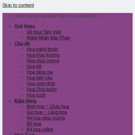
Skip to content
Chào mừng bạn ghé thăm Hoa Tâm Việt
Giới thiệu
Về Hoa Tâm Việt
Nghệ Nhân Mai Phan
Chủ đề
Hoa nghệ thuật
Hoa khai trương
Hoa chúc mừng
Hoa tết
Hoa tặng mẹ
Hoa tình yêu
Hoa sinh nhật
Hoa Chia buồn
Hoa cưới
Kiểu dáng
Bình hoa – Chậu hoa
Giỏ hoa – Lẵng hoa
Kệ hoa chúc mừng
Bó hoa
Kệ hoa viếng