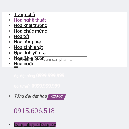
Trang chủ
Hoa nghệ thuật
Hoa khai trương
Hoa chúc mừng
Hoa tết
Hoa tặng mẹ
Hoa sinh nhật
Hoa tình yêu
Hoa Chia buồn
Tìm kiếm:
Hoa cưới
0999.999.999
Gọi đặt hàng
0999.999.999
Gọi tư vấn
Tổng đài đặt hoa
nhanh
0915.606.518
Đăng nhập / Đăng ký