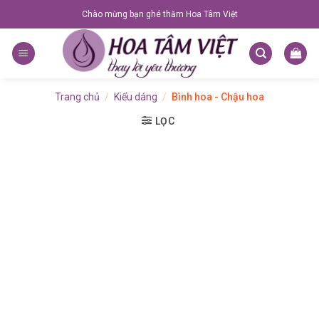
Skip
Chào mừng bạn ghé thăm Hoa Tâm Việt
to
content
Trang chủ
/
Kiểu dáng
/
Bình hoa - Chậu hoa
LỌC