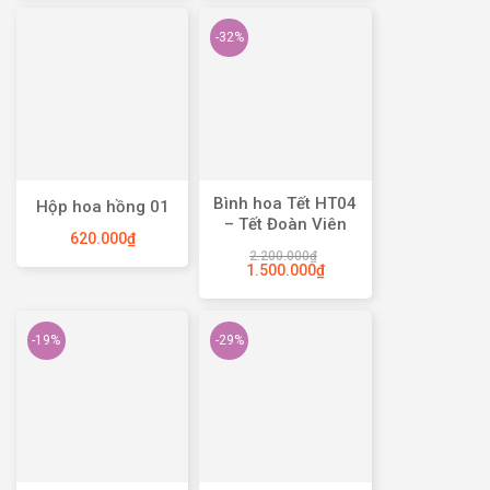
-32%
Bình hoa Tết HT04
Hộp hoa hồng 01
– Tết Đoàn Viên
620.000
₫
2.200.000
₫
1.500.000
₫
-19%
-29%