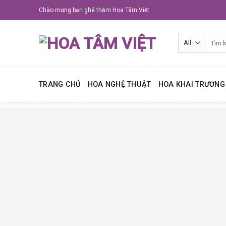
Skip
Chào mừng bạn ghé thăm Hoa Tâm Việt
to
content
Tìm
kiếm:
TRANG CHỦ
HOA NGHỆ THUẬT
HOA KHAI TRƯƠNG