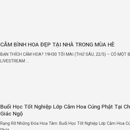
CẮM BÌNH HOA ĐẸP TẠI NHÀ TRONG MÙA HÈ
BẠN THÍCH CẮM HOA? 19H30 TỐI MAI (THỨ SÁU, 22/5) – CÓ MỘT 
LIVESTREAM ...
Buổi Học Tốt Nghiệp Lớp Cắm Hoa Cúng Phật Tại C
Giác Ngộ
Rạng Rỡ Những Đóa Hoa Tâm: Buổi Học Tốt Nghiệp Lớp Cắm Hoa C