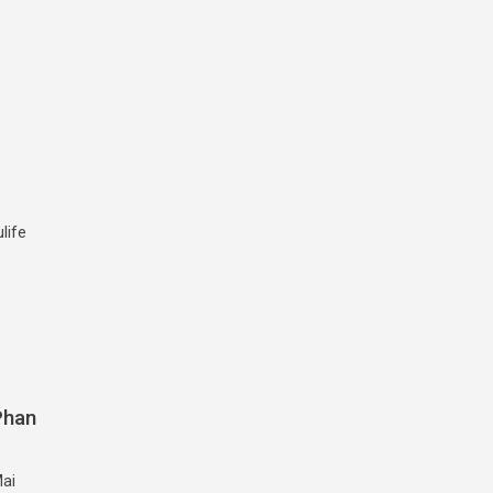
g
life
Phan
ai