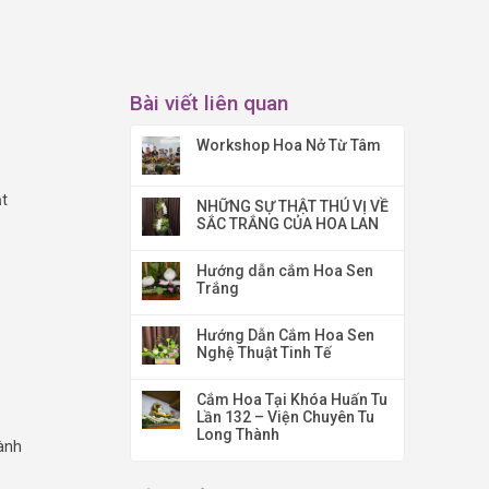
Bài viết liên quan
Workshop Hoa Nở Từ Tâm
t
NHỮNG SỰ THẬT THÚ VỊ VỀ
SẮC TRẮNG CỦA HOA LAN
Hướng dẫn cắm Hoa Sen
Trắng
Hướng Dẫn Cắm Hoa Sen
Nghệ Thuật Tinh Tế
Cắm Hoa Tại Khóa Huấn Tu
Lần 132 – Viện Chuyên Tu
Long Thành
ành