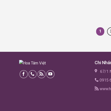
1
Chi Nhá
67/1 N
0915 
www.h