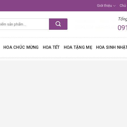
Giới thiệu
Chủ
Tổng
Gọi đặt hàng
Gọi tư vấn
09
0999.999.999
0999.999.99
HOA CHÚC MỪNG
HOA TẾT
HOA TẶNG MẸ
HOA SINH NHẬ