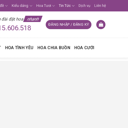
 đề
Kiểu dáng
Hoa Tươi
Tin Tức
Dịch vụ
Liên hệ
 đài đặt hoa
nhanh
ĐĂNG NHẬP / ĐĂNG KÝ
15.606.518
9
T
HOA TÌNH YÊU
HOA CHIA BUỒN
HOA CƯỚI