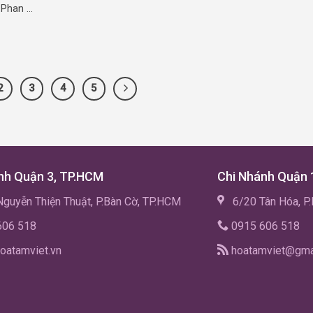
Phan ...
2
3
4
5
nh Quận 3, TP.HCM
Chi Nhánh Quận 
guyễn Thiện Thuật, P.Bàn Cờ, TP.HCM
6/20 Tân Hóa, P
606 518
0915 606 518
oatamviet.vn
hoatamviet@gma