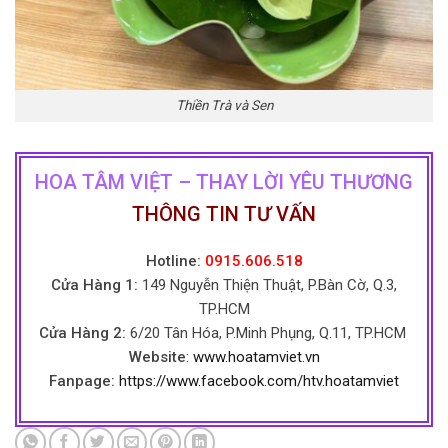
Thiền Trà và Sen
HOA TÂM VIỆT – THAY LỜI YÊU THƯƠNG
THÔNG TIN TƯ VẤN
Hotline:
0915.606.518
Cửa Hàng 1:
149 Nguyễn Thiện Thuật, P.Bàn Cờ, Q.3,
TP.HCM
Cửa Hàng 2:
6/20 Tân Hóa, P.Minh Phụng, Q.11, TP.HCM
Website
:
www.hoatamviet.vn
Fanpage:
https://www.facebook.com/htv.hoatamviet