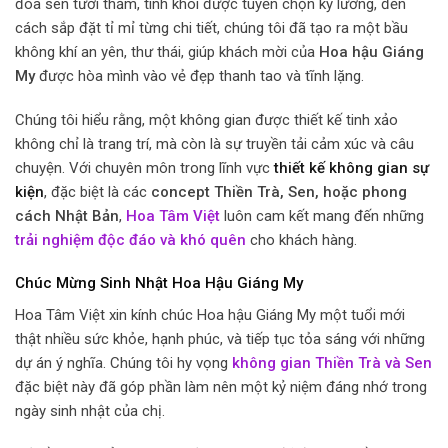
đóa sen tươi thắm, tinh khôi được tuyển chọn kỹ lưỡng, đến
cách sắp đặt tỉ mỉ từng chi tiết, chúng tôi đã tạo ra một bầu
không khí an yên, thư thái, giúp khách mời của
Hoa hậu Giáng
My
được hòa mình vào vẻ đẹp thanh tao và tĩnh lặng.
Chúng tôi hiểu rằng, một không gian được thiết kế tinh xảo
không chỉ là trang trí, mà còn là sự truyền tải cảm xúc và câu
chuyện. Với chuyên môn trong lĩnh vực
thiết kế không gian sự
kiện
, đặc biệt là các
concept Thiền Trà, Sen, hoặc phong
cách Nhật Bản
,
Hoa Tâm Việt
luôn cam kết mang đến những
trải nghiệm độc đáo và khó quên
cho khách hàng.
Chúc Mừng Sinh Nhật Hoa Hậu Giáng My
Hoa Tâm Việt xin kính chúc Hoa hậu Giáng My một tuổi mới
thật nhiều sức khỏe, hạnh phúc, và tiếp tục tỏa sáng với những
dự án ý nghĩa. Chúng tôi hy vọng
không gian Thiền Trà và Sen
đặc biệt này đã góp phần làm nên một kỷ niệm đáng nhớ trong
ngày sinh nhật của chị.