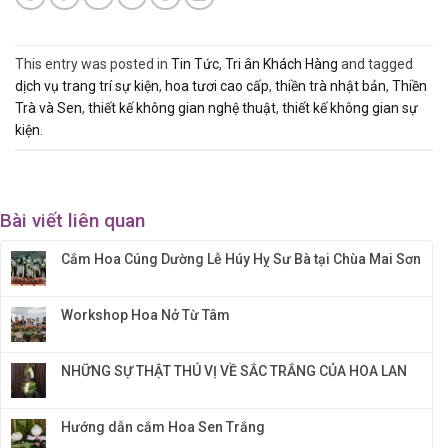
This entry was posted in
Tin Tức
,
Tri ân Khách Hàng
and tagged
dịch vụ trang trí sự kiện
,
hoa tươi cao cấp
,
thiền trà nhật bản
,
Thiền
Trà và Sen
,
thiết kế không gian nghệ thuật
,
thiết kế không gian sự
kiện
.
Bài viết liên quan
Cắm Hoa Cúng Dường Lễ Húy Hỵ Sư Bà tại Chùa Mai Sơn
Workshop Hoa Nở Từ Tâm
NHỮNG SỰ THẬT THÚ VỊ VỀ SẮC TRẮNG CỦA HOA LAN
Hướng dẫn cắm Hoa Sen Trắng