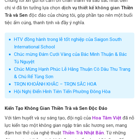
Chúng tôi xin gửi lời cảm ơn chân thành và sâu sắc nhất đến
chị vì đã tin tưởng lựa chọn
dịch vụ thiết kế không gian
Thiền
Trà và Sen
độc đáo của chúng tôi, góp phần tạo nên một buổi
tiệc ấm cúng, thanh tịnh và đầy ý nghĩa.
HTV đồng hành trong lễ tốt nghiệp của Saigon South
International School
Chúc mừng Đám Cưới Vàng của Bác Minh Thuận & Bác
Tú Nguyệt
Chúc Mừng Hạnh Phúc Lễ Hằng Thuận Cô Dâu Thu Trang
& Chú Rể Tùng Sơn
TRỌN KHOẢNH KHẮC – TRỌN SẮC HOA
Hội Nghị Điển Hình Tiên Tiến Phường Đông Hòa
Kiến Tạo Không Gian Thiền Trà và Sen Độc Đáo
Với tâm huyết và sự sáng tạo, đội ngũ của
Hoa Tâm Việt
đã nỗ
lực kiến tạo một không gian ngập tràn sắc hương sen, mang
đậm hơi thở của nghệ thuật
Thiền Trà Nhật Bản
. Từ những