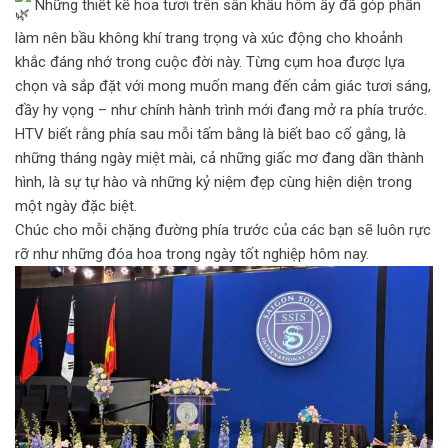
Những thiết kế hoa tươi trên sân khấu hôm ấy đã góp phần
làm nên bầu không khí trang trọng và xúc động cho khoảnh
khắc đáng nhớ trong cuộc đời này. Từng cụm hoa được lựa
chọn và sắp đặt với mong muốn mang đến cảm giác tươi sáng,
đầy hy vọng – như chính hành trình mới đang mở ra phía trước.
HTV biết rằng phía sau mỗi tấm bằng là biết bao cố gắng, là
những tháng ngày miệt mài, cả những giấc mơ đang dần thành
hình, là sự tự hào và những kỷ niệm đẹp cùng hiện diện trong
một ngày đặc biệt.
Chúc cho mỗi chặng đường phía trước của các bạn sẽ luôn rực
rỡ như những đóa hoa trong ngày tốt nghiệp hôm nay.