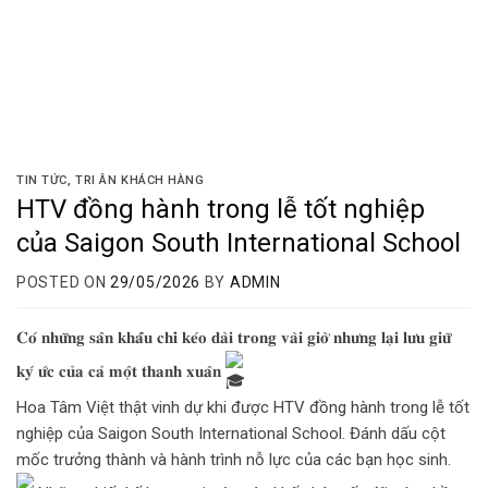
TIN TỨC
,
TRI ÂN KHÁCH HÀNG
HTV đồng hành trong lễ tốt nghiệp
của Saigon South International School
POSTED ON
29/05/2026
BY
ADMIN
𝐂𝐨́ 𝐧𝐡𝐮̛̃𝐧𝐠 𝐬𝐚̂𝐧 𝐤𝐡𝐚̂́𝐮 𝐜𝐡𝐢̉ 𝐤𝐞́𝐨 𝐝𝐚̀𝐢 𝐭𝐫𝐨𝐧𝐠 𝐯𝐚̀𝐢 𝐠𝐢𝐨̛̀ 𝐧𝐡𝐮̛𝐧𝐠 𝐥𝐚̣𝐢 𝐥𝐮̛𝐮 𝐠𝐢𝐮̛̃
𝐤𝐲́ 𝐮̛́𝐜 𝐜𝐮̉𝐚 𝐜𝐚̉ 𝐦𝐨̣̂𝐭 𝐭𝐡𝐚𝐧𝐡 𝐱𝐮𝐚̂𝐧
Hoa Tâm Việt thật vinh dự khi được HTV đồng hành trong lễ tốt
nghiệp của Saigon South International School. Đánh dấu cột
mốc trưởng thành và hành trình nỗ lực của các bạn học sinh.