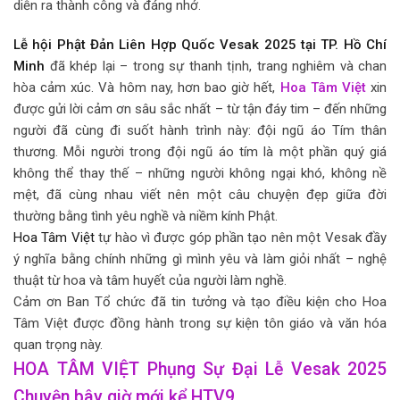
diễn ra thành công và đáng nhớ.
Lễ hội Phật Đản Liên Hợp Quốc Vesak 2025 tại TP. Hồ Chí
Minh
đã khép lại – trong sự thanh tịnh, trang nghiêm và chan
hòa cảm xúc. Và hôm nay, hơn bao giờ hết,
Hoa Tâm Việt
xin
được gửi lời cảm ơn sâu sắc nhất – từ tận đáy tim – đến những
người đã cùng đi suốt hành trình này: đội ngũ áo Tím thân
thương. Mỗi người trong đội ngũ áo tím là một phần quý giá
không thể thay thế – những người không ngại khó, không nề
mệt, đã cùng nhau viết nên một câu chuyện đẹp giữa đời
thường bằng tình yêu nghề và niềm kính Phật.
Hoa Tâm Việt
tự hào vì được góp phần tạo nên một Vesak đầy
ý nghĩa bằng chính những gì mình yêu và làm giỏi nhất – nghệ
thuật từ hoa và tâm huyết của người làm nghề.
Cảm ơn Ban Tổ chức đã tin tưởng và tạo điều kiện cho Hoa
Tâm Việt được đồng hành trong sự kiện tôn giáo và văn hóa
quan trọng này.
HOA TÂM VIỆT Phụng Sự Đại Lễ Vesak 2025
Chuyện bây giờ mới kể HTV9