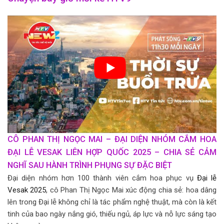
CÔ PHAN THỊ NGỌC MAI – ĐẠI DIỆN NHÓM CẮM HOA
ĐẠI LỄ VESAK LIÊN HỢP QUỐC 2025 – CHIA SẺ CẢM
NGHĨ SAU HÀNH TRÌNH PHỤNG SỰ ĐẶC BIỆT
Đại diện nhóm hơn 100 thành viên cắm hoa phục vụ
Đại lễ
Vesak 2025
, cô Phan Thị Ngọc Mai xúc động chia sẻ: hoa dâng
lên trong Đại lễ không chỉ là tác phẩm nghệ thuật, mà còn là kết
tinh của bao ngày nắng gió, thiếu ngủ, áp lực và nỗ lực sáng tạo