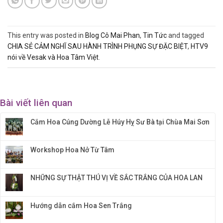
This entry was posted in
Blog Cô Mai Phan
,
Tin Tức
and tagged
CHIA SẺ CẢM NGHĨ SAU HÀNH TRÌNH PHỤNG SỰ ĐẶC BIỆT
,
HTV9
nói về Vesak và Hoa Tâm Việt
.
Bài viết liên quan
Cắm Hoa Cúng Dường Lễ Húy Hỵ Sư Bà tại Chùa Mai Sơn
Workshop Hoa Nở Từ Tâm
NHỮNG SỰ THẬT THÚ VỊ VỀ SẮC TRẮNG CỦA HOA LAN
Hướng dẫn cắm Hoa Sen Trắng