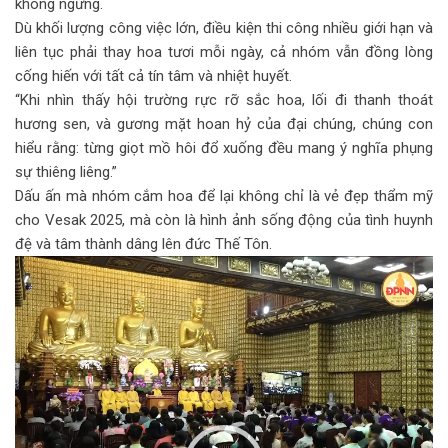
không ngừng.
Dù khối lượng công việc lớn, điều kiện thi công nhiều giới hạn và
liên tục phải thay hoa tươi mỗi ngày, cả nhóm vẫn đồng lòng
cống hiến với tất cả tín tâm và nhiệt huyết.
“Khi nhìn thấy hội trường rực rỡ sắc hoa, lối đi thanh thoát
hương sen, và gương mặt hoan hỷ của đại chúng, chúng con
hiểu rằng: từng giọt mồ hôi đổ xuống đều mang ý nghĩa phụng
sự thiêng liêng.”
Dấu ấn mà nhóm cắm hoa để lại không chỉ là vẻ đẹp thẩm mỹ
cho Vesak 2025, mà còn là hình ảnh sống động của tình huynh
đệ và tâm thành dâng lên đức Thế Tôn.
Trình
chơi
Video