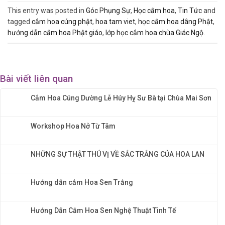
This entry was posted in
Góc Phụng Sự
,
Học cắm hoa
,
Tin Tức
and
tagged
cắm hoa cúng phật
,
hoa tam viet
,
học cắm hoa dâng Phật
,
hướng dẫn cắm hoa Phật giáo
,
lớp học cắm hoa chùa Giác Ngộ
.
Bài viết liên quan
Cắm Hoa Cúng Dường Lễ Húy Hỵ Sư Bà tại Chùa Mai Sơn
Workshop Hoa Nở Từ Tâm
NHỮNG SỰ THẬT THÚ VỊ VỀ SẮC TRẮNG CỦA HOA LAN
Hướng dẫn cắm Hoa Sen Trắng
Hướng Dẫn Cắm Hoa Sen Nghệ Thuật Tinh Tế