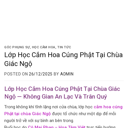
GÓC PHỤNG SỰ
,
HỌC CẮM HOA
,
TIN TỨC
Lớp Học Cắm Hoa Cúng Phật Tại Chùa
Giác Ngộ
POSTED ON
26/12/2025
BY
ADMIN
Lớp Học Cắm Hoa Cúng Phật Tại Chùa Giác
Ngộ — Không Gian An Lạc Và Trân Quý
Trong không khí tĩnh lặng nơi cửa chùa, lớp học
cắm hoa cúng
Phật tại chùa Giác Ngộ
được tổ chức như một dịp để mỗi
người trở về với sự bình an bên trong.
Buổi học do
Cô Mai Phan – Hoa Tâm Việt
trực tiếp hướng