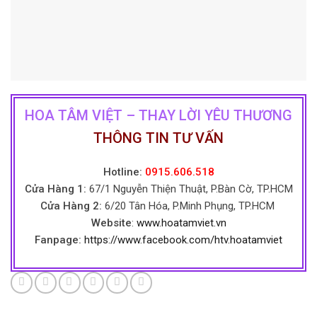
HOA TÂM VIỆT – THAY LỜI YÊU THƯƠNG
THÔNG TIN TƯ VẤN
Hotline:
0915.606.518
Cửa Hàng 1:
67/1 Nguyễn Thiện Thuật, P.Bàn Cờ, TP.HCM
Cửa Hàng 2:
6/20 Tân Hóa, P.Minh Phụng, TP.HCM
Website
:
www.hoatamviet.vn
Fanpage:
https://www.facebook.com/htv.hoatamviet