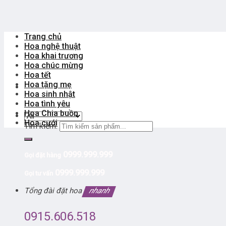
Trang chủ
Hoa nghệ thuật
Hoa khai trương
Hoa chúc mừng
Hoa tết
Hoa tặng mẹ
Hoa sinh nhật
Hoa tình yêu
Hoa Chia buồn
Hoa cưới
Tìm kiếm:
0999.999.999
Gọi đặt hàng
0999.999.999
Gọi tư vấn
Tổng đài đặt hoa
nhanh
0915.606.518