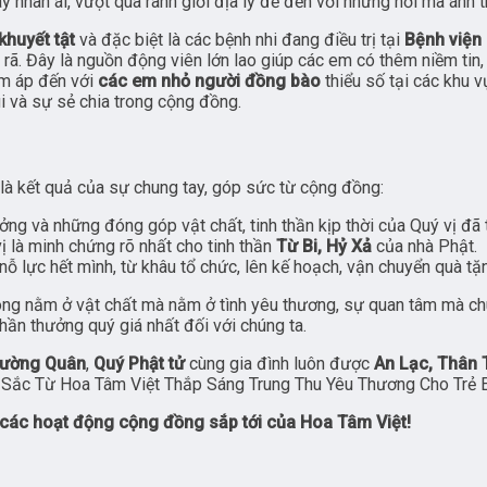
 nhân ái, vượt qua ranh giới địa lý để đến với những nơi mà ánh 
khuyết tật
và đặc biệt là các bệnh nhi đang điều trị tại
Bệnh viện
n rã. Đây là nguồn động viên lớn lao giúp các em có thêm niềm ti
m áp đến với
các em nhỏ người đồng bào
thiểu số tại các khu 
ui và sự sẻ chia trong cộng đồng.
là kết quả của sự chung tay, góp sức từ cộng đồng:
ởng và những đóng góp vật chất, tinh thần kịp thời của Quý vị đã
vị là minh chứng rõ nhất cho tinh thần
Từ Bi, Hỷ Xả
của nhà Phật.
ỗ lực hết mình, từ khâu tổ chức, lên kế hoạch, vận chuyển quà tặ
hông nằm ở vật chất mà nằm ở tình yêu thương, sự quan tâm mà chú
hần thưởng quý giá nhất đối với chúng ta.
ường Quân
,
Quý Phật tử
cùng gia đình luôn được
An Lạc, Thân
 Sâu Sắc Từ Hoa Tâm Việt Thắp Sáng Trung Thu Yêu Thương Cho Trẻ
 các hoạt động cộng đồng sắp tới của Hoa Tâm Việt!