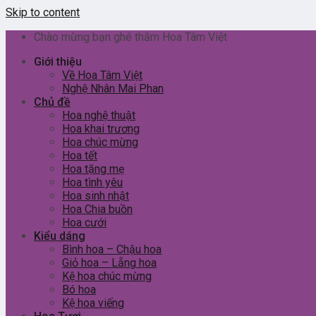
Skip to content
Chào mừng bạn ghé thăm Hoa Tâm Việt
Giới thiệu
Về Hoa Tâm Việt
Nghệ Nhân Mai Phan
Chủ đề
Hoa nghệ thuật
Hoa khai trương
Hoa chúc mừng
Hoa tết
Hoa tặng mẹ
Hoa tình yêu
Hoa sinh nhật
Hoa Chia buồn
Hoa cưới
Kiểu dáng
Bình hoa – Chậu hoa
Giỏ hoa – Lẵng hoa
Kệ hoa chúc mừng
Bó hoa
Kệ hoa viếng