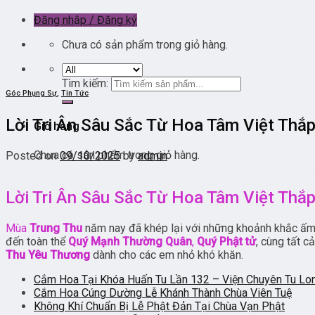
Đăng nhập / Đăng ký
Chưa có sản phẩm trong giỏ hàng.
Tìm kiếm:
Góc Phụng Sự
,
Tin Tức
Lời Tri Ân Sâu Sắc Từ Hoa Tâm Việt Thắ
Giỏ hàng
Chưa có sản phẩm trong giỏ hàng.
Posted on
09/10/2025
by
admin
Lời Tri Ân Sâu Sắc Từ Hoa Tâm Việt Thắ
Mùa
Trung Thu
năm nay đã khép lại với những khoảnh khắc ấm 
đến toàn thể
Quý Mạnh Thường Quân
,
Quý Phật tử
, cùng tất 
Thu Yêu Thương
dành cho các em nhỏ khó khăn.
Cắm Hoa Tại Khóa Huấn Tu Lần 132 – Viện Chuyên Tu Lo
Cắm Hoa Cúng Dường Lễ Khánh Thành Chùa Viên Tuệ
Không Khí Chuẩn Bị Lễ Phật Đản Tại Chùa Vạn Phật