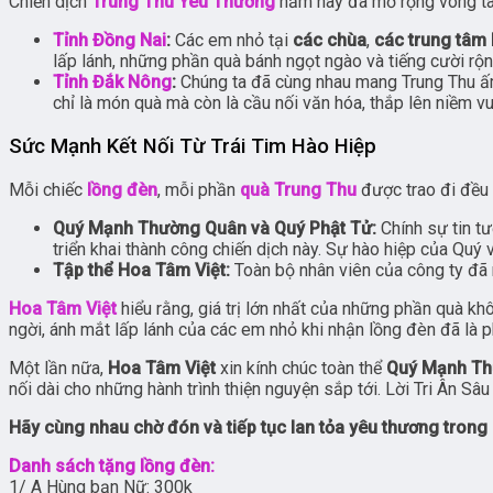
Chiến dịch
Trung Thu Yêu Thương
năm nay đã mở rộng vòng tay
Tỉnh Đồng Nai
:
Các em nhỏ tại
các chùa
,
các trung tâm 
lấp lánh, những phần quà bánh ngọt ngào và tiếng cười rộ
Tỉnh Đắk Nông
:
Chúng ta đã cùng nhau mang Trung Thu ấ
chỉ là món quà mà còn là cầu nối văn hóa, thắp lên niềm v
Sức Mạnh Kết Nối Từ Trái Tim Hào Hiệp
Mỗi chiếc
lồng đèn
, mỗi phần
quà Trung Thu
được trao đi đều 
Quý Mạnh Thường Quân và Quý Phật Tử:
Chính sự tin tư
triển khai thành công chiến dịch này. Sự hào hiệp của Quý 
Tập thể Hoa Tâm Việt:
Toàn bộ nhân viên của công ty đã n
Hoa Tâm Việt
hiểu rằng, giá trị lớn nhất của những phần quà k
ngời, ánh mắt lấp lánh của các em nhỏ khi nhận lồng đèn đã là p
Một lần nữa,
Hoa Tâm Việt
xin kính chúc toàn thể
Quý Mạnh Th
nối dài cho những hành trình thiện nguyện sắp tới. Lời Tri Ân
Hãy cùng nhau chờ đón và tiếp tục lan tỏa yêu thương trong
Danh sách tặng lồng đèn:
1/ A Hùng bạn Nữ: 300k