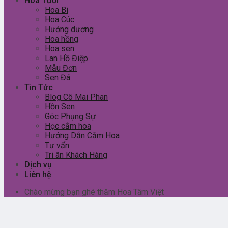
Hoa Tươi
Hoa Bi
Hoa Cúc
Hướng dương
Hoa hồng
Hoa sen
Lan Hồ Điệp
Mẫu Đơn
Sen Đá
Tin Tức
Blog Cô Mai Phan
Hồn Sen
Góc Phụng Sự
Học cắm hoa
Hướng Dẫn Cắm Hoa
Tư vấn
Tri ân Khách Hàng
Dịch vụ
Liên hệ
Chào mừng bạn ghé thăm Hoa Tâm Việt