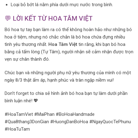
Loại bỏ bớt lá nằm phía dưới mực nước trong bình.
💬 LỜI KẾT TỪ HOA TÂM VIỆT
Bó hoa tự tay bạn làm ra có thể không hoàn hảo như những bó
hoa ở tiệm, nhưng nó chắc chắn là bó hoa chứa đựng nhiều
tình yêu thương nhất.
Hoa Tâm Việt
tin rằng, khi bạn bó hoa
bằng cả tấm lòng (Tự Tâm), người nhận sẽ cảm nhận được trọn
vẹn sự chân thành đó.
Chúc bạn và những người phụ nữ yêu thương của mình có một
ngày 8/3 thật ấm áp, hạnh phúc và tràn ngập niềm vui!
Don’t forget to chia sẻ hình ảnh bó hoa bạn tự làm dưới phần
bình luận nhé! 💖
#HoaTamViet #MaiPhan #BoHoaHandmade
#Qua8thang3DonGian #HuongDanBoHoa #NgayQuocTePhunu
#HoaTuTam