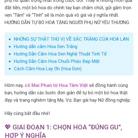
phụ nữ quan trọng nhất trong cuộc đời. Thay vì những món quà
đắt tiền, một bó hoa do chính tay bạn chăm chút, gửi gắm trọn
vẹn “Tâm” và “Tình” sẽ là món quà vô giá và ý nghĩa nhất.
HƯỚNG DẪN TỰ BÓ HOA TẶNG NGƯỜI PHỤ NỮ YÊU THƯƠNG.
NHỮNG SỰ THẬT THÚ VỊ VỀ SẮC TRẮNG CỦA HOA LAN
Hướng dẫn cắm Hoa Sen Trắng
Hướng Dẫn Cắm Hoa Sen Nghệ Thuật Tinh Tế
Hướng Dẫn Cắm Hoa Chuối Pháo Đẹp Mắt
Cách Cắm Hoa Lay Ơn (Hoa Dơn)
Hôm nay,
cô Mai Phan từ Hoa Tâm Việt
sẽ đồng hành cùng
bạn, hướng dẫn các bước đơn giản để tự bó một bó hoa thật
đẹp và trang nghiêm tặng Mẹ, Vợ, Bạn gái hay Nữ đồng nghiệp.
Hãy cùng bắt đầu nhé!
💖 GIAI ĐOẠN 1: CHỌN HOA “ĐÚNG GU”,
HỢP Ý NGHĨA