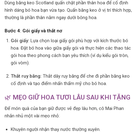
Dùng băng keo Scotland quấn chặt phần thân hoa để cố định
hình dáng bó hoa bạn vừa tạo. Quấn băng keo ở vị trí thích hợp,
thường là phần thân nằm ngay dưới bông hoa.
Bước 4: Gói giấy và thắt nơ
Gói giấy:
Lựa chọn loại giấy gói phù hợp với kích thước bó
hoa. Đặt bó hoa vào giữa giấy gói và thực hiện các thao tác
gói hoa theo phong cách bạn yêu thích (ví dụ kiểu gói tròn,
gói vòm).
Thắt ruy băng:
Thắt dây ruy băng để che đi phần băng keo
cố định và tạo điểm nhấn thẩm mỹ cho bó hoa.
🌿 MẸO GIỮ HOA TƯƠI LÂU SAU KHI TẶNG
Để món quà của bạn giữ được vẻ đẹp lâu hơn, cô Mai Phan
nhắn nhủ một vài mẹo nhỏ:
Khuyên người nhận thay nước thường xuyên.