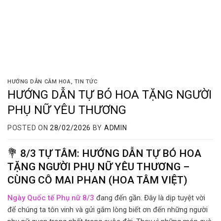
HƯỚNG DẪN CẮM HOA
,
TIN TỨC
HƯỚNG DẪN TỰ BÓ HOA TẶNG NGƯỜI
PHỤ NỮ YÊU THƯƠNG
POSTED ON
28/02/2026
BY
ADMIN
💐 8/3 TỰ TÂM: HƯỚNG DẪN TỰ BÓ HOA
TẶNG NGƯỜI PHỤ NỮ YÊU THƯƠNG –
CÙNG CÔ MAI PHAN (HOA TÂM VIỆT)
Ngày Quốc tế Phụ nữ 8/3
đang đến gần. Đây là dịp tuyệt vời
để chúng ta tôn vinh và gửi gắm lòng biết ơn đến những người