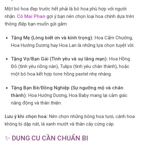
Một bó hoa đẹp trước hết phải là bó hoa phù hợp với người
nhận.
Cô Mai Phan
gợi ý bạn nên chọn loại hoa chính dựa trên
thông điệp bạn muốn gửi gắm:
Tặng Mẹ (Lòng biết ơn và kính trọng):
Hoa Cẩm Chướng,
Hoa Hướng Dương hay Hoa Lan là những lựa chọn tuyệt vời.
Tặng Vợ/Bạn Gái (Tình yêu và sự lãng mạn):
Hoa Hồng
Đỏ (tình yêu nồng nàn), Tulips (tình yêu chân thành), hoặc
một bó hoa kết hợp tone hồng pastel nhẹ nhàng.
Tặng Bạn Bè/Đồng Nghiệp (Sự ngưỡng mộ và chân
thành):
Hoa Hướng Dương, Hoa Baby mang lại cảm giác
năng động và thân thiện.
Lưu ý khi chọn hoa:
Nên chọn những bông hoa tươi, cánh hoa
không bị dập nát, lá xanh mướt và thân cây cứng cáp.
✨ DỤNG CỤ CẦN CHUẨN BỊ