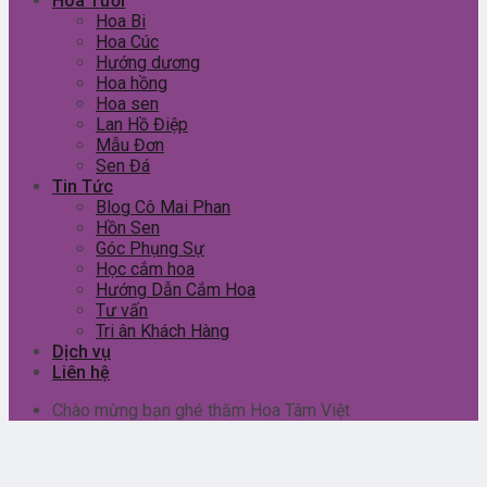
Hoa Tươi
Hoa Bi
Hoa Cúc
Hướng dương
Hoa hồng
Hoa sen
Lan Hồ Điệp
Mẫu Đơn
Sen Đá
Tin Tức
Blog Cô Mai Phan
Hồn Sen
Góc Phụng Sự
Học cắm hoa
Hướng Dẫn Cắm Hoa
Tư vấn
Tri ân Khách Hàng
Dịch vụ
Liên hệ
Chào mừng bạn ghé thăm Hoa Tâm Việt