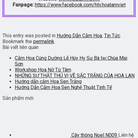
Fanpage:
https://www.facebook.com/htv.hoatamviet
This entry was posted in
Hướng Dẫn Cắm Hoa
,
Tin Tức
.
Bookmark the
permalink
.
Bài viết liên quan
Cắm Hoa Cúng Dường Lễ Húy Hỵ Sư Bà tại Chùa Mai
Sơn
Workshop Hoa Nở Từ Tâm
NHỮNG SỰ THẬT THÚ VỊ VỀ SẮC TRẮNG CỦA HOA LAN
Hướng dẫn cắm Hoa Sen Trắng
Hướng Dẫn Cắm Hoa Sen Nghệ Thuật Tinh Tế
Sản phẩm mới
Cây thông Noel N009
Liên hệ