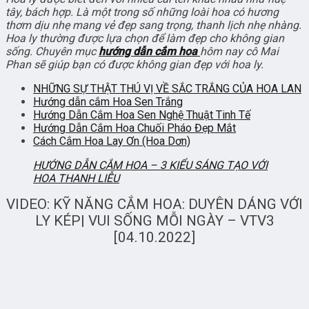
tây, bách hợp. Là một trong số những loài hoa có hương
thơm dịu nhẹ mang vẻ đẹp sang trọng, thanh lịch nhẹ nhàng.
Hoa ly thường được lựa chọn để làm đẹp cho không gian
sống. Chuyên mục
hướng dẫn cắm hoa
hôm nay cô Mai
Phan sẽ giúp bạn có được không gian đẹp với hoa ly.
NHỮNG SỰ THẬT THÚ VỊ VỀ SẮC TRẮNG CỦA HOA LAN
Hướng dẫn cắm Hoa Sen Trắng
Hướng Dẫn Cắm Hoa Sen Nghệ Thuật Tinh Tế
Hướng Dẫn Cắm Hoa Chuối Pháo Đẹp Mắt
Cách Cắm Hoa Lay Ơn (Hoa Dơn)
HƯỚNG DẪN CẮM HOA – 3 KIỂU SÁNG TẠO VỚI
HOA THANH LIỄU
VIDEO: KỸ NĂNG CẮM HOA: DUYÊN DÁNG VỚI
LY KÉP| VUI SỐNG MỖI NGÀY – VTV3
[04.10.2022]