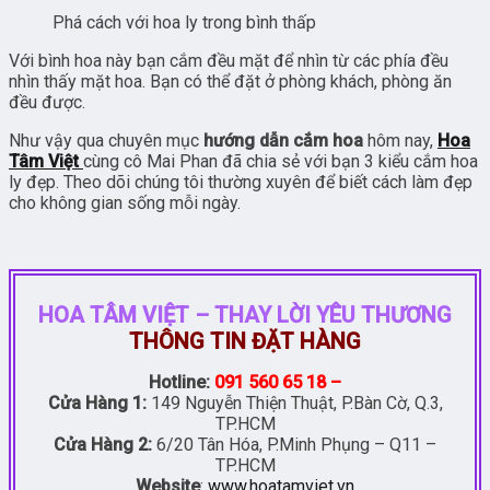
Phá cách với hoa ly trong bình thấp
Với bình hoa này bạn cắm đều mặt để nhìn từ các phía đều
nhìn thấy mặt hoa. Bạn có thể đặt ở phòng khách, phòng ăn
đều được.
Như vậy qua chuyên mục
hướng dẫn cắm hoa
hôm nay,
Hoa
Tâm Việt
cùng cô Mai Phan đã chia sẻ với bạn 3 kiểu cắm hoa
ly đẹp. Theo dõi chúng tôi thường xuyên để biết cách làm đẹp
cho không gian sống mỗi ngày.
HOA TÂM VIỆT – THAY LỜI YÊU THƯƠNG
THÔNG TIN ĐẶT HÀNG
Hotline:
091 560 65 18 –
Cửa Hàng 1:
149 Nguyễn Thiện Thuật, P.Bàn Cờ, Q.3,
TP.HCM
Cửa Hàng 2:
6/20 Tân Hóa, P.Minh Phụng – Q11 –
TP.HCM
Website
:
www.hoatamviet.vn