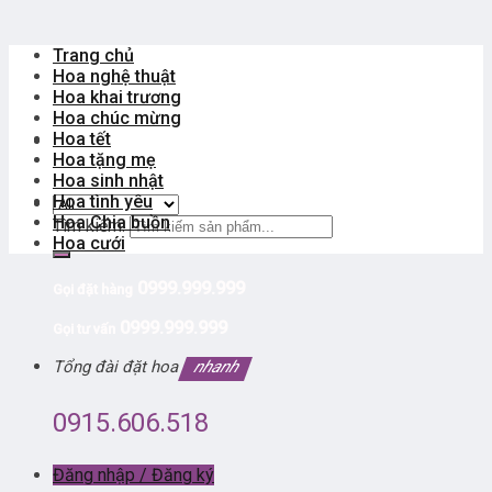
Trang chủ
Hoa nghệ thuật
Hoa khai trương
Hoa chúc mừng
Hoa tết
Hoa tặng mẹ
Hoa sinh nhật
Hoa tình yêu
Hoa Chia buồn
Tìm kiếm:
Hoa cưới
0999.999.999
Gọi đặt hàng
0999.999.999
Gọi tư vấn
Tổng đài đặt hoa
nhanh
0915.606.518
Đăng nhập / Đăng ký