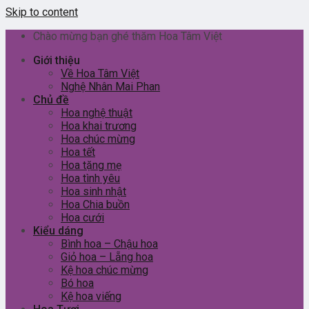
Skip to content
Chào mừng bạn ghé thăm Hoa Tâm Việt
Giới thiệu
Về Hoa Tâm Việt
Nghệ Nhân Mai Phan
Chủ đề
Hoa nghệ thuật
Hoa khai trương
Hoa chúc mừng
Hoa tết
Hoa tặng mẹ
Hoa tình yêu
Hoa sinh nhật
Hoa Chia buồn
Hoa cưới
Kiểu dáng
Bình hoa – Chậu hoa
Giỏ hoa – Lẵng hoa
Kệ hoa chúc mừng
Bó hoa
Kệ hoa viếng