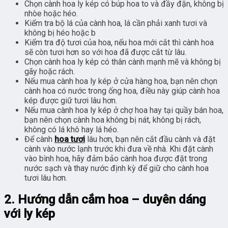
Chọn cành hoa ly kép có búp hoa to và đầy đặn, không bị
nhòe hoặc héo.
Kiểm tra bộ lá của cành hoa, lá cần phải xanh tươi và
không bị héo hoặc b
Kiểm tra độ tươi của hoa, nếu hoa mới cắt thì cành hoa
sẽ còn tươi hơn so với hoa đã được cắt từ lâu.
Chọn cành hoa ly kép có thân cành mạnh mẽ và không bị
gãy hoặc rách.
Nếu mua cành hoa ly kép ở cửa hàng hoa, bạn nên chọn
cành hoa có nước trong ống hoa, điều này giúp cành hoa
kép được giữ tươi lâu hơn.
Nếu mua cành hoa ly kép ở chợ hoa hay tại quầy bán hoa,
bạn nên chọn cành hoa không bị nát, không bị rách,
không có lá khô hay lá héo.
Để cành
hoa tươi
lâu hơn, bạn nên cắt đầu cành và đặt
cành vào nước lạnh trước khi đưa về nhà. Khi đặt cành
vào bình hoa, hãy đảm bảo cành hoa được đặt trong
nước sạch và thay nước định kỳ để giữ cho cành hoa
tươi lâu hơn.
2. Hướng dẫn cắm hoa – duyên dáng
với ly kép