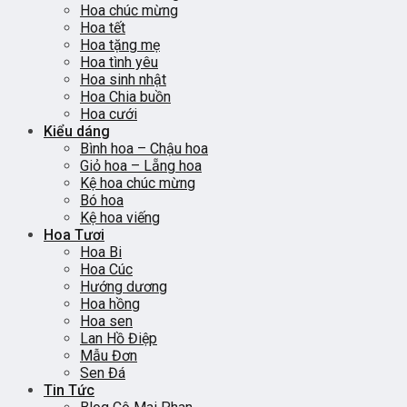
Hoa chúc mừng
Hoa tết
Hoa tặng mẹ
Hoa tình yêu
Hoa sinh nhật
Hoa Chia buồn
Hoa cưới
Kiểu dáng
Bình hoa – Chậu hoa
Giỏ hoa – Lẵng hoa
Kệ hoa chúc mừng
Bó hoa
Kệ hoa viếng
Hoa Tươi
Hoa Bi
Hoa Cúc
Hướng dương
Hoa hồng
Hoa sen
Lan Hồ Điệp
Mẫu Đơn
Sen Đá
Tin Tức