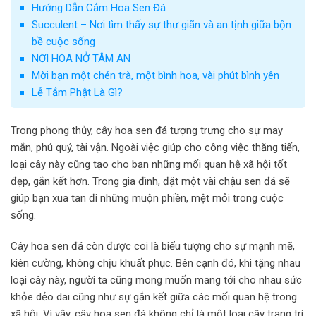
Hướng Dẫn Cắm Hoa Sen Đá
Succulent – Nơi tìm thấy sự thư giãn và an tịnh giữa bộn
bề cuộc sống
NƠI HOA NỞ TÂM AN
Mời bạn một chén trà, một bình hoa, vài phút bình yên
Lễ Tắm Phật Là Gì?
Trong phong thủy, cây hoa sen đá tượng trưng cho sự may
mắn, phú quý, tài vận. Ngoài việc giúp cho công việc thăng tiến,
loại cây này cũng tạo cho bạn những mối quan hệ xã hội tốt
đẹp, gắn kết hơn. Trong gia đình, đặt một vài chậu sen đá sẽ
giúp bạn xua tan đi những muộn phiền, mệt mỏi trong cuộc
sống.
Cây hoa sen đá còn được coi là biểu tượng cho sự mạnh mẽ,
kiên cường, không chịu khuất phục. Bên cạnh đó, khi tặng nhau
loại cây này, người ta cũng mong muốn mang tới cho nhau sức
khỏe dẻo dai cũng như sự gắn kết giữa các mối quan hệ trong
xã hội. Vì vậy, cây hoa sen đá không chỉ là một loại cây trang trí