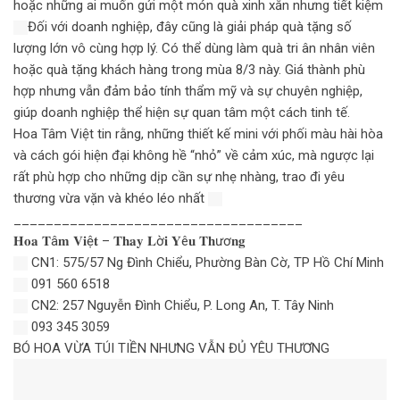
hoặc những ai muốn gửi một món quà xinh xắn nhưng tiết kiệm
Đối với doanh nghiệp, đây cũng là giải pháp quà tặng số
lượng lớn vô cùng hợp lý. Có thể dùng làm quà tri ân nhân viên
hoặc quà tặng khách hàng trong mùa 8/3 này. Giá thành phù
hợp nhưng vẫn đảm bảo tính thẩm mỹ và sự chuyên nghiệp,
giúp doanh nghiệp thể hiện sự quan tâm một cách tinh tế.
Hoa Tâm Việt tin rằng, những thiết kế mini với phối màu hài hòa
và cách gói hiện đại không hề “nhỏ” về cảm xúc, mà ngược lại
rất phù hợp cho những dịp cần sự nhẹ nhàng, trao đi yêu
thương vừa vặn và khéo léo nhất
____________________________________
𝐇𝐨𝐚 𝐓â𝐦 𝐕𝐢ệ𝐭 – 𝐓𝐡𝐚𝐲 𝐋ờ𝐢 𝐘ê𝐮 𝐓𝐡ươ𝐧𝐠
CN1: 575/57 Ng Đình Chiểu, Phường Bàn Cờ, TP Hồ Chí Minh
091 560 6518
CN2: 257 Nguyễn Đình Chiểu, P. Long An, T. Tây Ninh
093 345 3059
BÓ HOA VỪA TÚI TIỀN NHƯNG VẪN ĐỦ YÊU THƯƠNG