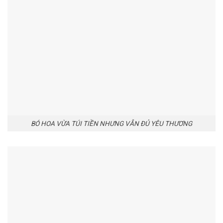
BÓ HOA VỪA TÚI TIỀN NHƯNG VẪN ĐỦ YÊU THƯƠNG