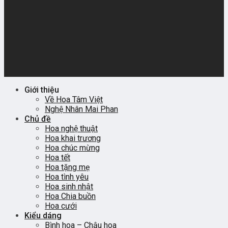
Giới thiệu
Về Hoa Tâm Việt
Nghệ Nhân Mai Phan
Chủ đề
Hoa nghệ thuật
Hoa khai trương
Hoa chúc mừng
Hoa tết
Hoa tặng mẹ
Hoa tình yêu
Hoa sinh nhật
Hoa Chia buồn
Hoa cưới
Kiểu dáng
Bình hoa – Chậu hoa