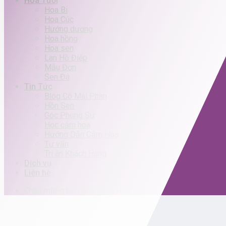
Hoa Tươi
Hoa Bi
Hoa Cúc
Hướng dương
Hoa hồng
Hoa sen
Lan Hồ Điệp
Mẫu Đơn
Sen Đá
Tin Tức
Blog Cô Mai Phan
Hồn Sen
Góc Phụng Sự
Học cắm hoa
Hướng Dẫn Cắm Hoa
Tư vấn
Tri ân Khách Hàng
Dịch vụ
Liên hệ
Chào mừng bạn ghé thăm Hoa Tâm Việt