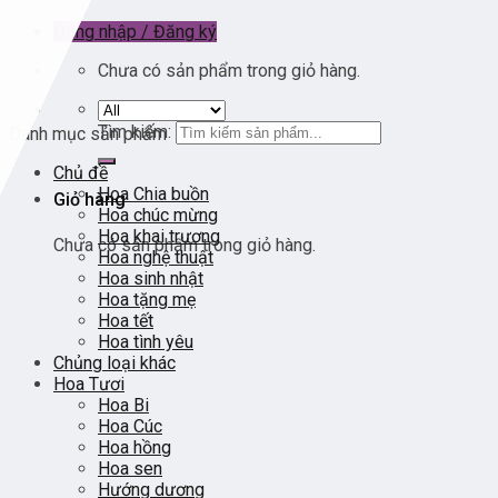
Đăng nhập / Đăng ký
Chưa có sản phẩm trong giỏ hàng.
Tìm kiếm:
Danh mục sản phẩm
Chủ đề
Hoa Chia buồn
Giỏ hàng
Hoa chúc mừng
Hoa khai trương
Chưa có sản phẩm trong giỏ hàng.
Hoa nghệ thuật
Hoa sinh nhật
Hoa tặng mẹ
Hoa tết
Hoa tình yêu
Chủng loại khác
Hoa Tươi
Hoa Bi
Hoa Cúc
Hoa hồng
Hoa sen
Hướng dương