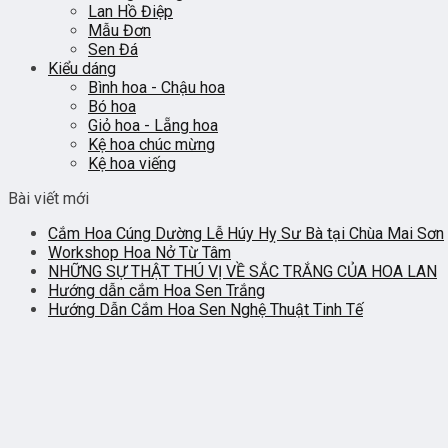
Lan Hồ Điệp
Mẫu Đơn
Sen Đá
Kiểu dáng
Bình hoa - Chậu hoa
Bó hoa
Giỏ hoa - Lẵng hoa
Kệ hoa chúc mừng
Kệ hoa viếng
Bài viết mới
Cắm Hoa Cúng Dường Lễ Húy Hỵ Sư Bà tại Chùa Mai Sơn
Workshop Hoa Nở Từ Tâm
NHỮNG SỰ THẬT THÚ VỊ VỀ SẮC TRẮNG CỦA HOA LAN
Hướng dẫn cắm Hoa Sen Trắng
Hướng Dẫn Cắm Hoa Sen Nghệ Thuật Tinh Tế