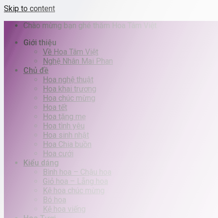
Skip to content
Chào mừng bạn ghé thăm Hoa Tâm Việt
Giới thiệu
Về Hoa Tâm Việt
Nghệ Nhân Mai Phan
Chủ đề
Hoa nghệ thuật
Hoa khai trương
Hoa chúc mừng
Hoa tết
Hoa tặng mẹ
Hoa tình yêu
Hoa sinh nhật
Hoa Chia buồn
Hoa cưới
Kiểu dáng
Bình hoa – Chậu hoa
Giỏ hoa – Lẵng hoa
Kệ hoa chúc mừng
Bó hoa
Kệ hoa viếng