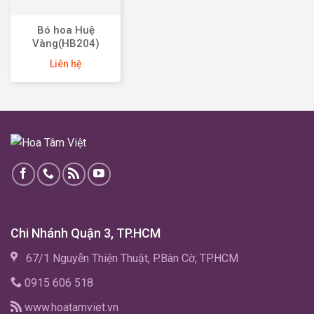
Bó hoa Huệ
Vàng(HB204)
Liên hệ
Chi Nhánh Quận 3, TP.HCM
67/1 Nguyễn Thiện Thuật, P.Bàn Cờ, TP.HCM
0915 606 518
www.hoatamviet.vn