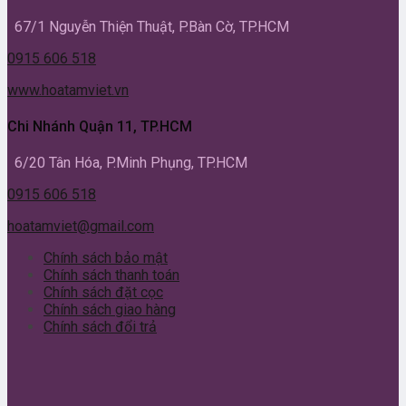
67/1 Nguyễn Thiện Thuật, P.Bàn Cờ, TP.HCM
0915 606 518
www.hoatamviet.vn
Chi Nhánh Quận 11, TP.HCM
6/20 Tân Hóa, P.Minh Phụng, TP.HCM
0915 606 518
hoatamviet@gmail.com
Chính sách bảo mật
Chính sách thanh toán
Chính sách đặt cọc
Chính sách giao hàng
Chính sách đổi trả