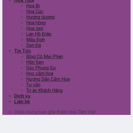
Hoa Tươi
Hoa Bi
Hoa Cúc
Hướng dương
Hoa hồng
Hoa sen
Lan Hồ Điệp
Mẫu Đơn
Sen Đá
Tin Tức
Blog Cô Mai Phan
Hồn Sen
Góc Phụng Sự
Học cắm hoa
Hướng Dẫn Cắm Hoa
Tư vấn
Tri ân Khách Hàng
Dịch vụ
Liên hệ
Chào mừng bạn ghé thăm Hoa Tâm Việt