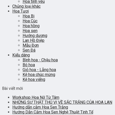
Hoa tình yêu
Chủng loại khác
Hoa Tươi
Hoa Bi
Hoa Cúc
Hoa hồng
Hoa sen
Hướng dương
Lan Hồ Điệp
Mẫu Đơn
Sen Đá
Kiểu dáng
Bình hoa - Chậu hoa
Bó hoa
Giỏ hoa - Lẵng hoa
Kệ hoa chúc mừng
Kệ hoa viếng
Bài viết mới
Workshop Hoa Nở Từ Tâm
NHỮNG SỰ THẬT THÚ VỊ VỀ SẮC TRẮNG CỦA HOA LAN
Hướng dẫn cắm Hoa Sen Trắng
Hướng Dẫn Cắm Hoa Sen Nghệ Thuật Tinh Tế