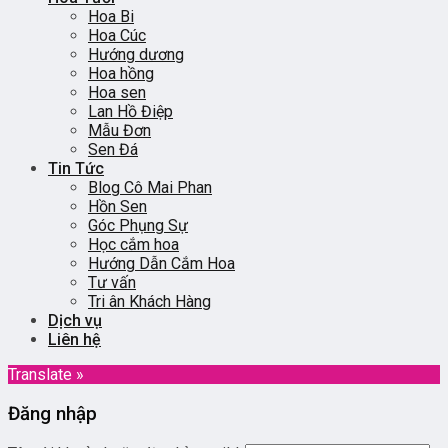
Hoa Bi
Hoa Cúc
Hướng dương
Hoa hồng
Hoa sen
Lan Hồ Điệp
Mẫu Đơn
Sen Đá
Tin Tức
Blog Cô Mai Phan
Hồn Sen
Góc Phụng Sự
Học cắm hoa
Hướng Dẫn Cắm Hoa
Tư vấn
Tri ân Khách Hàng
Dịch vụ
Liên hệ
Translate »
Đăng nhập