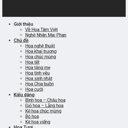
Giới thiệu
Về Hoa Tâm Việt
Nghệ Nhân Mai Phan
Chủ đề
Hoa nghệ thuật
Hoa khai trương
Hoa chúc mừng
Hoa tết
Hoa tặng mẹ
Hoa tình yêu
Hoa sinh nhật
Hoa Chia buồn
Hoa cưới
Kiểu dáng
Bình hoa – Chậu hoa
Giỏ hoa – Lẵng hoa
Kệ hoa chúc mừng
Bó hoa
Kệ hoa viếng
Hoa Tươi