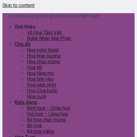
Skip to content
Chào mừng bạn ghé thăm Hoa Tâm Việt
Giới thiệu
Về Hoa Tâm Việt
Nghệ Nhân Mai Phan
Chủ đề
Hoa nghệ thuật
Hoa khai trương
Hoa chúc mừng
Hoa tết
Hoa tặng mẹ
Hoa tình yêu
Hoa sinh nhật
Hoa Chia buồn
Hoa cưới
Kiểu dáng
Bình hoa – Chậu hoa
Giỏ hoa – Lẵng hoa
Kệ hoa chúc mừng
Bó hoa
Kệ hoa viếng