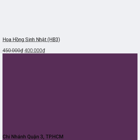
Hoa Hồng Sinh Nhật (HB3)
450.000
₫
400.000
₫
Chi Nhánh Quận 3, TP.HCM