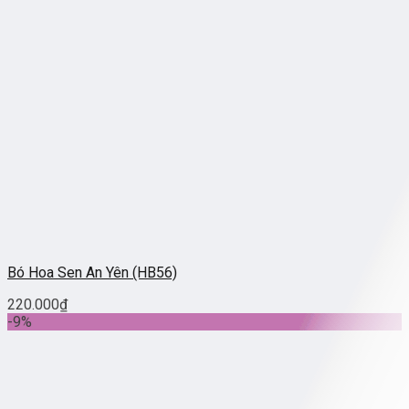
Bó Hoa Sen An Yên (HB56)
220.000
₫
-9%