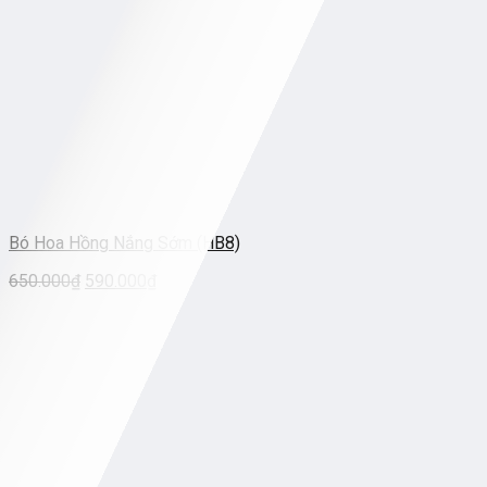
Bó Hoa Hồng Nắng Sớm (HB8)
650.000
₫
590.000
₫