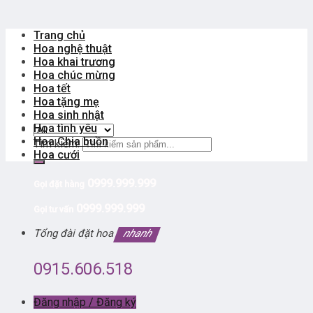
Trang chủ
Hoa nghệ thuật
Hoa khai trương
Hoa chúc mừng
Hoa tết
Hoa tặng mẹ
Hoa sinh nhật
Hoa tình yêu
Hoa Chia buồn
Tìm kiếm:
Hoa cưới
0999.999.999
Gọi đặt hàng
0999.999.999
Gọi tư vấn
Tổng đài đặt hoa
nhanh
0915.606.518
Đăng nhập / Đăng ký