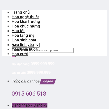
Trang chủ
Hoa nghệ thuật
Hoa khai trương
Hoa chúc mừng
Hoa tết
Hoa tặng mẹ
Hoa sinh nhật
Hoa tình yêu
Hoa Chia buồn
Tìm kiếm:
Hoa cưới
0999.999.999
Gọi đặt hàng
0999.999.999
Gọi tư vấn
Tổng đài đặt hoa
nhanh
0915.606.518
Đăng nhập / Đăng ký