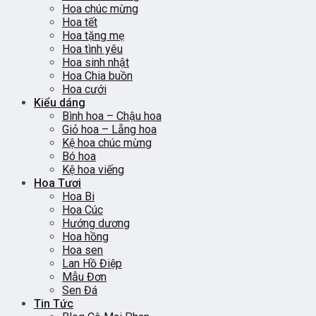
Hoa chúc mừng
Hoa tết
Hoa tặng mẹ
Hoa tình yêu
Hoa sinh nhật
Hoa Chia buồn
Hoa cưới
Kiểu dáng
Bình hoa – Chậu hoa
Giỏ hoa – Lẵng hoa
Kệ hoa chúc mừng
Bó hoa
Kệ hoa viếng
Hoa Tươi
Hoa Bi
Hoa Cúc
Hướng dương
Hoa hồng
Hoa sen
Lan Hồ Điệp
Mẫu Đơn
Sen Đá
Tin Tức