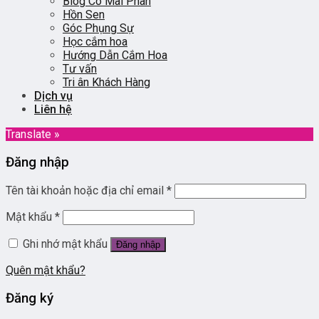
Blog Cô Mai Phan
Hồn Sen
Góc Phụng Sự
Học cắm hoa
Hướng Dẫn Cắm Hoa
Tư vấn
Tri ân Khách Hàng
Dịch vụ
Liên hệ
Translate »
Đăng nhập
Tên tài khoản hoặc địa chỉ email
*
Mật khẩu
*
Ghi nhớ mật khẩu
Đăng nhập
Quên mật khẩu?
Đăng ký