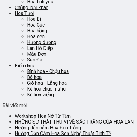
Hoa tình yêu
Chủng loại khác
Hoa Tươi
Hoa Bi
Hoa Cúc
Hoa hồng
Hoa sen
Hướng dương
Lan Hồ Điệp
Mẫu Đơn
Sen Đá
Kiểu dáng
Bình hoa - Chậu hoa
Bó hoa
Giỏ hoa - Lẵng hoa
Kệ hoa chúc mừng
Kệ hoa viếng
Bài viết mới
Workshop Hoa Nở Từ Tâm
NHỮNG SỰ THẬT THÚ VỊ VỀ SẮC TRẮNG CỦA HOA LAN
Hướng dẫn cắm Hoa Sen Trắng
Hướng Dẫn Cắm Hoa Sen Nghệ Thuật Tinh Tế