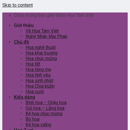
Skip to content
Chào mừng bạn ghé thăm Hoa Tâm Việt
Giới thiệu
Về Hoa Tâm Việt
Nghệ Nhân Mai Phan
Chủ đề
Hoa nghệ thuật
Hoa khai trương
Hoa chúc mừng
Hoa tết
Hoa tặng mẹ
Hoa tình yêu
Hoa sinh nhật
Hoa Chia buồn
Hoa cưới
Kiểu dáng
Bình hoa – Chậu hoa
Giỏ hoa – Lẵng hoa
Kệ hoa chúc mừng
Bó hoa
Kệ hoa viếng