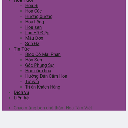
Hoa Tươi
Hoa Bi
Hoa Cúc
Hướng dương
Hoa hồng
Hoa sen
Lan Hồ Điệp
Mẫu Đơn
Sen Đá
Tin Tức
Blog Cô Mai Phan
Hồn Sen
Góc Phụng Sự
Học cắm hoa
Hướng Dẫn Cắm Hoa
Tư vấn
Tri ân Khách Hàng
Dịch vụ
Liên hệ
Chào mừng bạn ghé thăm Hoa Tâm Việt