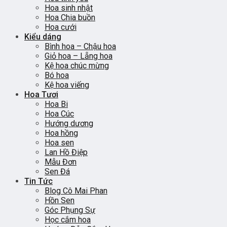
Hoa sinh nhật
Hoa Chia buồn
Hoa cưới
Kiểu dáng
Bình hoa – Chậu hoa
Giỏ hoa – Lẵng hoa
Kệ hoa chúc mừng
Bó hoa
Kệ hoa viếng
Hoa Tươi
Hoa Bi
Hoa Cúc
Hướng dương
Hoa hồng
Hoa sen
Lan Hồ Điệp
Mẫu Đơn
Sen Đá
Tin Tức
Blog Cô Mai Phan
Hồn Sen
Góc Phụng Sự
Học cắm hoa