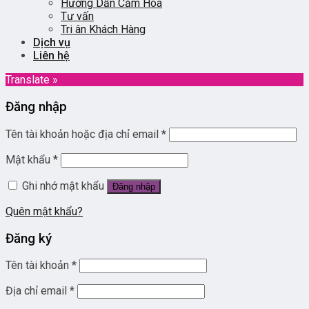
Hướng Dẫn Cắm Hoa
Tư vấn
Tri ân Khách Hàng
Dịch vụ
Liên hệ
Translate »
Đăng nhập
Tên tài khoản hoặc địa chỉ email
*
Mật khẩu
*
Ghi nhớ mật khẩu
Đăng nhập
Quên mật khẩu?
Đăng ký
Tên tài khoản
*
Địa chỉ email
*