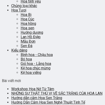
Hoa tình yêu
Chủng loại khác
Hoa Tươi
Hoa Bi
Hoa Cúc
Hoa hồng
Hoa sen
Hướng dương
Lan Hồ Điệp
Mẫu Đơn
Sen Đá
Kiểu dáng
Bình hoa - Chậu hoa
Bó hoa
Giỏ hoa - Lẵng hoa
Kệ hoa chúc mừng
Kệ hoa viếng
Bài viết mới
Workshop Hoa Nở Từ Tâm
NHỮNG SỰ THẬT THÚ VỊ VỀ SẮC TRẮNG CỦA HOA LAN
Hướng dẫn cắm Hoa Sen Trắng
Hướng Dẫn Cắm Hoa Sen Nghệ Thuật Tinh Tế