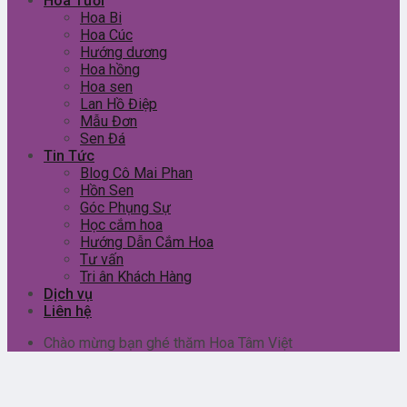
Hoa Tươi
Hoa Bi
Hoa Cúc
Hướng dương
Hoa hồng
Hoa sen
Lan Hồ Điệp
Mẫu Đơn
Sen Đá
Tin Tức
Blog Cô Mai Phan
Hồn Sen
Góc Phụng Sự
Học cắm hoa
Hướng Dẫn Cắm Hoa
Tư vấn
Tri ân Khách Hàng
Dịch vụ
Liên hệ
Chào mừng bạn ghé thăm Hoa Tâm Việt