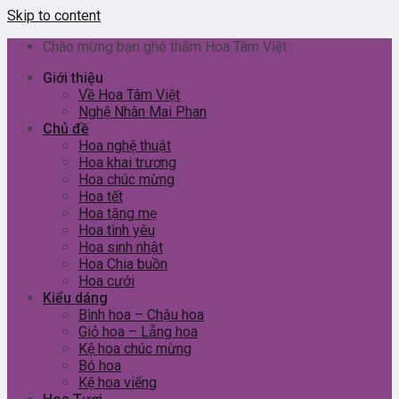
Skip to content
Chào mừng bạn ghé thăm Hoa Tâm Việt
Giới thiệu
Về Hoa Tâm Việt
Nghệ Nhân Mai Phan
Chủ đề
Hoa nghệ thuật
Hoa khai trương
Hoa chúc mừng
Hoa tết
Hoa tặng mẹ
Hoa tình yêu
Hoa sinh nhật
Hoa Chia buồn
Hoa cưới
Kiểu dáng
Bình hoa – Chậu hoa
Giỏ hoa – Lẵng hoa
Kệ hoa chúc mừng
Bó hoa
Kệ hoa viếng