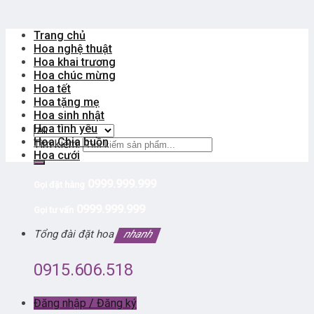
Trang chủ
Hoa nghệ thuật
Hoa khai trương
Hoa chúc mừng
Hoa tết
Hoa tặng mẹ
Hoa sinh nhật
Hoa tình yêu
Hoa Chia buồn
Tìm kiếm:
Hoa cưới
0999.999.999
Gọi đặt hàng
0999.999.999
Gọi tư vấn
Tổng đài đặt hoa
nhanh
0915.606.518
Đăng nhập / Đăng ký